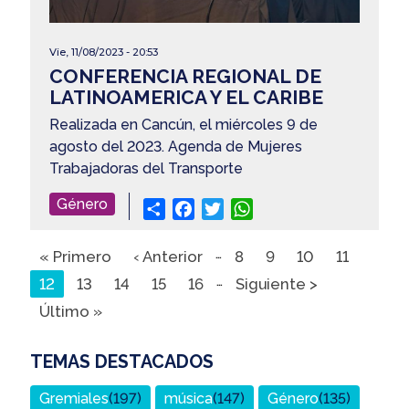
Vie, 11/08/2023 - 20:53
CONFERENCIA REGIONAL DE
LATINOAMERICA Y EL CARIBE
Realizada en Cancún, el miércoles 9 de
agosto del 2023. Agenda de Mujeres
Trabajadoras del Transporte
Género
Share
Facebook
Twitter
WhatsApp
…
Primera
« Primero
Página
‹ Anterior
Página
8
Página
9
Página
10
Página
11
…
página
Página
12
Página
13
Página
14
anterior
Página
15
Página
16
Siguiente
Siguiente >
actual
Última
Último »
página
página
TEMAS DESTACADOS
Gremiales
(197)
música
(147)
Género
(135)