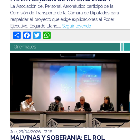
respaldar el proyecto que exige explicaciones al Poder
DENUNCIÓ IRREGULARIDADES EN EL
La Asociación del Personal Aeronáutico participó de la
Ejecutivo. Edgardo Llano,...
Seguir leyendo
PROCESO
Comisión de Transporte de la Cámara de Diputados para
respaldar el proyecto que exige explicaciones al Poder
Ejecutivo. Edgardo Llano,...
Seguir leyendo
Share
Facebook
Twitter
WhatsApp
Gremiales
Jue, 23/04/2026 - 13:18
En un encuentro cargado de memoria y futuro,
MALVINAS Y SOBERANÍA: EL ROL