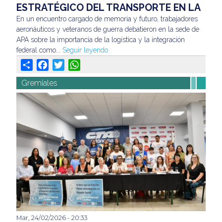
trabajadores aeronáuticos y veteranos de guerra
ESTRATÉGICO DEL TRANSPORTE EN LA
debatieron en la sede de APA sobre la importancia de la
DEFENSA DE NUESTRO TERRITORIO
En un encuentro cargado de memoria y futuro, trabajadores
logística y la integración federal como...
Seguir leyendo
aeronáuticos y veteranos de guerra debatieron en la sede de
APA sobre la importancia de la logística y la integración
federal como...
Seguir leyendo
Share
Facebook
Twitter
WhatsApp
Gremiales
Mar, 24/02/2026 - 20:33