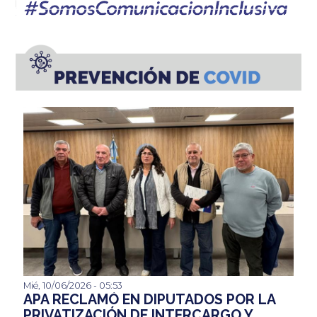
Mié, 10/06/2026 - 05:53
La Asociación del Personal Aeronáutico participó de la
APA RECLAMÓ EN DIPUTADOS POR LA
Comisión de Transporte de la Cámara de Diputados para
PRIVATIZACIÓN DE INTERCARGO Y