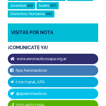
Juventud
(91)
teatro
(47)
Derechos Humanos
(45)
VISITAS POR NOTA
¡COMUNICATE YA!
www.aeronauticosapa.org.ar
Apa Aeronauticos
t.me/canal_APA
@apaeronauticos
(011) 4823 0294