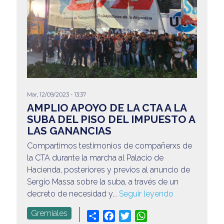
Mar, 12/09/2023 - 13:37
AMPLIO APOYO DE LA CTA A LA
SUBA DEL PISO DEL IMPUESTO A
LAS GANANCIAS
Compartimos testimonios de compañerxs de
la CTA durante la marcha al Palacio de
Hacienda, posteriores y previos al anuncio de
Sergio Massa sobre la suba, a través de un
decreto de necesidad y...
Seguir leyendo
Gremiales
Share
Facebook
Twitter
WhatsApp