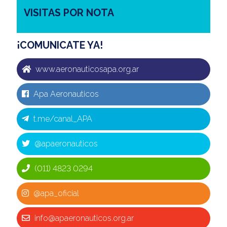
VISITAS POR NOTA
¡COMUNICATE YA!
www.aeronauticosapa.org.ar
Apa Aeronauticos
t.me/canal_APA
@apaeronauticos
(011) 4823 0294
@apa_oficial
info@apaeronauticos.org.ar