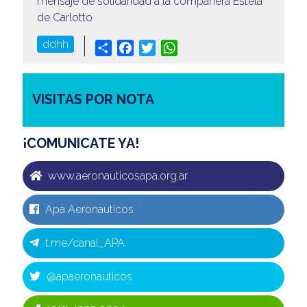
mensaje de solidaridad a la compañera Estela
de Carlotto
ddhh
Share
Facebook
Twitter
WhatsApp
VISITAS POR NOTA
¡COMUNICATE YA!
www.aeronauticosapa.org.ar
Apa Aeronauticos
t.me/canal_APA
@apaeronauticos