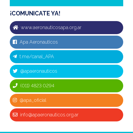
¡COMUNICATE YA!
www.aeronauticosapa.org.ar
Apa Aeronauticos
t.me/canal_APA
@apaeronauticos
(011) 4823 0294
@apa_oficial
info@apaeronauticos.org.ar