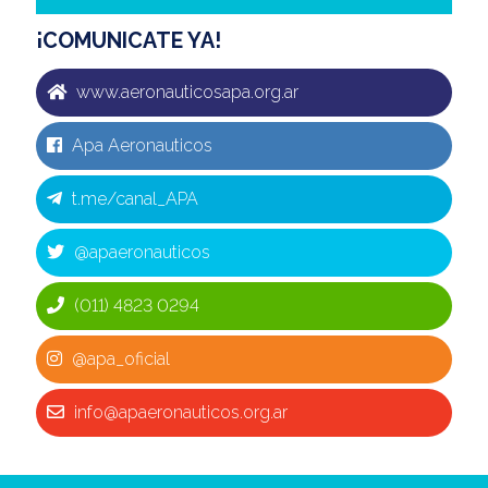
¡COMUNICATE YA!
www.aeronauticosapa.org.ar
Apa Aeronauticos
t.me/canal_APA
@apaeronauticos
(011) 4823 0294
@apa_oficial
info@apaeronauticos.org.ar