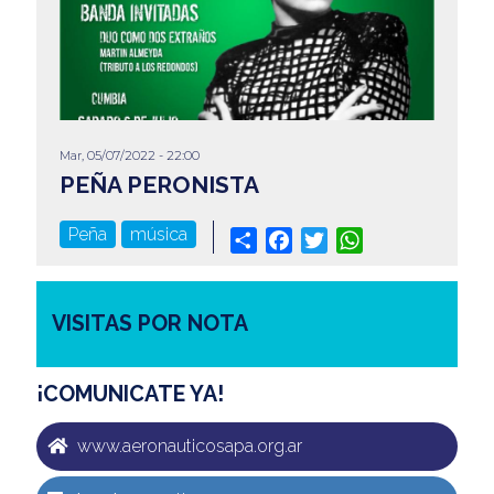
Mar, 05/07/2022 - 22:00
PEÑA PERONISTA
Peña
música
Share
Facebook
Twitter
WhatsApp
VISITAS POR NOTA
¡COMUNICATE YA!
www.aeronauticosapa.org.ar