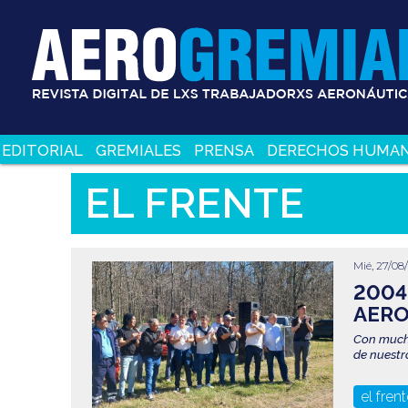
Pasar
al
contenido
principal
EDITORIAL
GREMIALES
PRENSA
DERECHOS HUMA
EL FRENTE
Mié, 27/08
2004
AERO
Con mucho
de nuestr
el fren