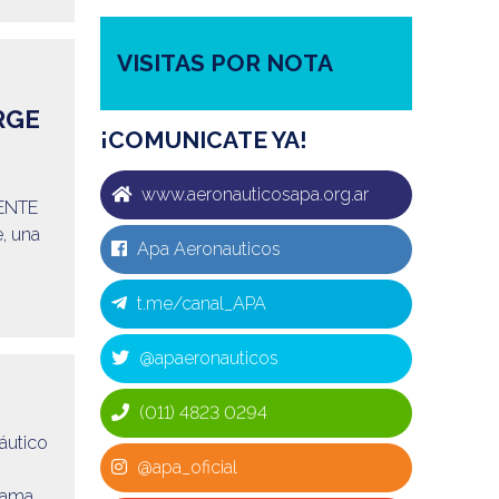
VISITAS POR NOTA
RGE
¡COMUNICATE YA!
www.aeronauticosapa.org.ar
FRENTE
, una
Apa Aeronauticos
t.me/canal_APA
@apaeronauticos
(011) 4823 0294
áutico
@apa_oficial
rama,