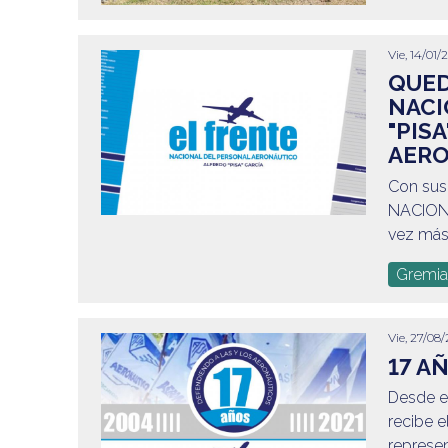
Vie, 14/01/
QUED
NACI
"PIS
AERO
Con sus 
NACION
vez más,
Gremia
Vie, 27/08/
17 A
Desde el
recibe e
represe