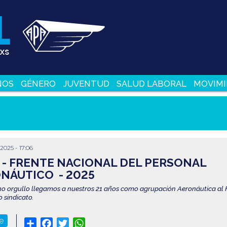
NOS
GÉNERO
JUVENTUD
SALUD LABORAL
MOVIMI
/2025 - 17:06
 - FRENTE NACIONAL DEL PERSONAL
NÁUTICO - 2025
 orgullo llegamos a nuestros 21 años como agrupación Aeronáutica al 
o sindicato.
te
Share
Facebook
Twitter
WhatsApp