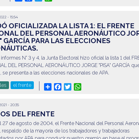
2022 - 15:54
Ó OFICIALIZADA LA LISTA 1: EL FRENTE
ONAL DEL PERSONAL AERONÁUTICO JO
A" GARCÍA PARA LAS ELECCIONES
NÁUTICAS.
informes N° 3 y 4, la Junta Electoral hizo oficial la lista 1 del 
AL DEL PERSONAL AERONÁUTICO JORGE "PISA" GARCÍA que
 se presenta a las elecciones nacionales de APA.
les
el frente
Share
Facebook
Twitter
WhatsApp
2021 - 20:35
ÑOS DEL FRENTE
 27 de agosto de 2004, el Frente Nacional del Personal Aeron
l respaldo de la mayoría de los trabajadores y trabajadoras
ntados por APA para conducir nuestro gremio en base al prog