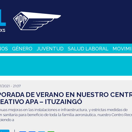
NOS
GÉNERO
JUVENTUD
SALUD LABORAL
MOVIMI
/2021 - 21:07
ORADA DE VERANO EN NUESTRO CENT
EATIVO APA – ITUZAINGÓ
uas mejoras en las instalaciones e infraestructura, y estrictas medidas de
 sanitaria para beneficio de toda la familia aeronáutica, nuestro Centro Rec
ibiendo a