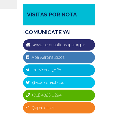
VISITAS POR NOTA
¡COMUNICATE YA!
www.aeronauticosapa.org.ar
Apa Aeronauticos
t.me/canal_APA
@apaeronauticos
(011) 4823 0294
@apa_oficial