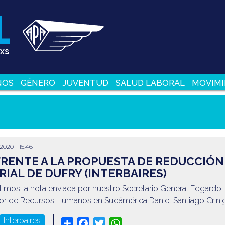
NOS
GÉNERO
JUVENTUD
SALUD LABORAL
MOVIMI
/2020 - 15:46
FRENTE A LA PROPUESTA DE REDUCCIÓN
RIAL DE DUFRY (INTERBAIRES)
imos la nota enviada por nuestro Secretario General Edgardo 
ctor de Recursos Humanos en Sudámérica Daniel Santiago Crini
Interbaires
Share
Facebook
Twitter
WhatsApp