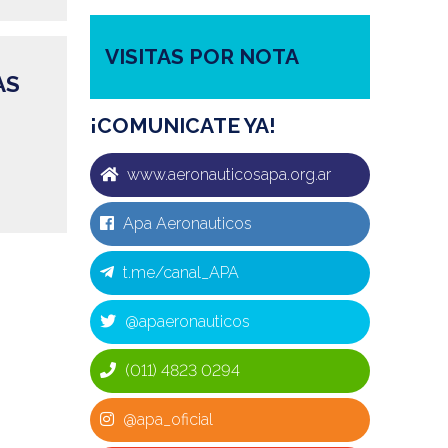
VISITAS POR NOTA
AS
¡COMUNICATE YA!
www.aeronauticosapa.org.ar
Apa Aeronauticos
t.me/canal_APA
@apaeronauticos
(011) 4823 0294
@apa_oficial