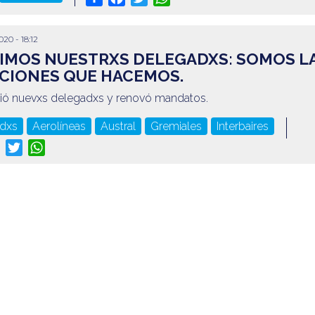
020 - 18:12
IMOS NUESTRXS DELEGADXS: SOMOS L
CIONES QUE HACEMOS.
gió nuevxs delegadxs y renovó mandatos.
dxs
Aerolíneas
Austral
Gremiales
Interbaires
re
Facebook
Twitter
WhatsApp