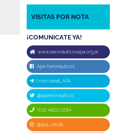
VISITAS POR NOTA
¡COMUNICATE YA!
www.aeronauticosapa.org.ar
Apa Aeronauticos
t.me/canal_APA
@apaeronauticos
(011) 4823 0294
@apa_oficial