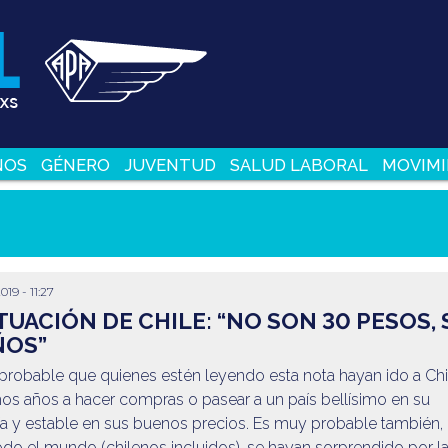
NOS
GÉNERO
JUVENTUD
SALUD LABORAL
MOVIMI
019 - 11:27
ITUACIÓN DE CHILE: “NO SON 30 PESOS,
ÑOS”
probable que quienes estén leyendo esta nota hayan ido a Chi
mos años a hacer compras o pasear a un país bellísimo en su
ía y estable en sus buenos precios. Es muy probable también,
do el mundo (chilenos incluidos), se hayan sorprendido por l