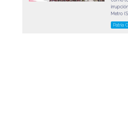
irrupció
Metro (S
Patria 