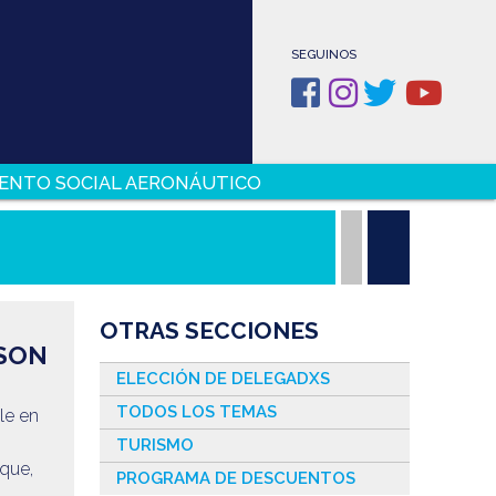
SEGUINOS
ENTO SOCIAL AERONÁUTICO
OTRAS SECCIONES
 SON
ELECCIÓN DE DELEGADXS
TODOS LOS TEMAS
le en
TURISMO
 que,
PROGRAMA DE DESCUENTOS
a