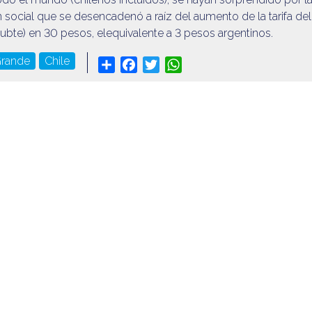
n social que se desencadenó a raíz del aumento de la tarifa del
ubte) en 30 pesos, elequivalente a 3 pesos argentinos.
Grande
Chile
Share
Facebook
Twitter
WhatsApp