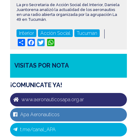
La pro Secretaria de Acción Social del Interior, Daniela
Juantorena analizó la actualidad de los aeronautixs
en una radio abierta organizada por la agrupación La
49 en Tucumán.
Interior
Acción Social
Tucuman
Share
Facebook
Twitter
WhatsApp
VISITAS POR NOTA
¡COMUNICATE YA!
www.aeronauticosapa.org.ar
Apa Aeronauticos
t.me/canal_APA