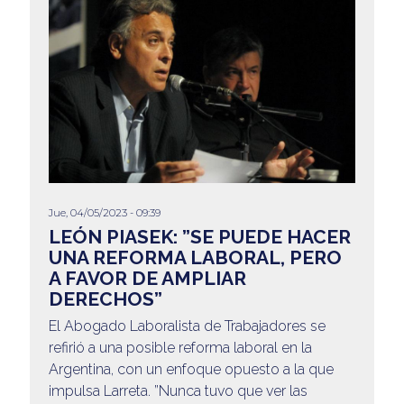
Jue, 04/05/2023 - 09:39
LEÓN PIASEK: ”SE PUEDE HACER
UNA REFORMA LABORAL, PERO
A FAVOR DE AMPLIAR
DERECHOS”
El Abogado Laboralista de Trabajadores se
refirió a una posible reforma laboral en la
Argentina, con un enfoque opuesto a la que
impulsa Larreta. ”Nunca tuvo que ver las