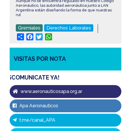
Aunque no se encuentra regulado en nuestro Código
Aeronáutico, las autoridad aeronáutica junto a LAN
Argentina están diseñando la forma de que nuestras
rut
Gremiales
Derechos Laborales
Share
Facebook
Twitter
WhatsApp
VISITAS POR NOTA
¡COMUNICATE YA!
www.aeronauticosapa.org.ar
Apa Aeronauticos
t.me/canal_APA