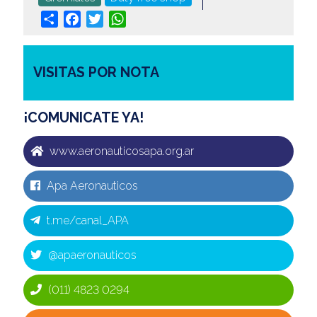
Share
Facebook
Twitter
WhatsApp
VISITAS POR NOTA
¡COMUNICATE YA!
www.aeronauticosapa.org.ar
Apa Aeronauticos
t.me/canal_APA
@apaeronauticos
(011) 4823 0294