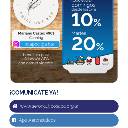
¡COMUNICATE YA!
www.aeronauticosapa.org.ar
Apa Aeronauticos