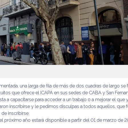
mentada, una larga de fila de más de dos cuadras de largo se
tuitos que ofrece el ICAPA en sus sedes de CABA y San Ferna
a a capacitarse para acceder a un trabajo o a mejorar el que y
ron inscribirse y le pedimos disculpas a todos aquellos, que 
de inscribirse.
 el próximo año estará disponible a partir del 01 de marzo de