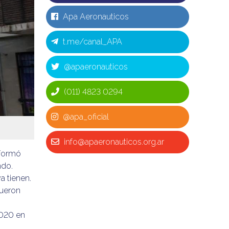
Apa Aeronauticos
t.me/canal_APA
@apaeronauticos
(011) 4823 0294
@apa_oficial
info@apaeronauticos.org.ar
 formó
ndo.
a tienen.
fueron
 2020 en