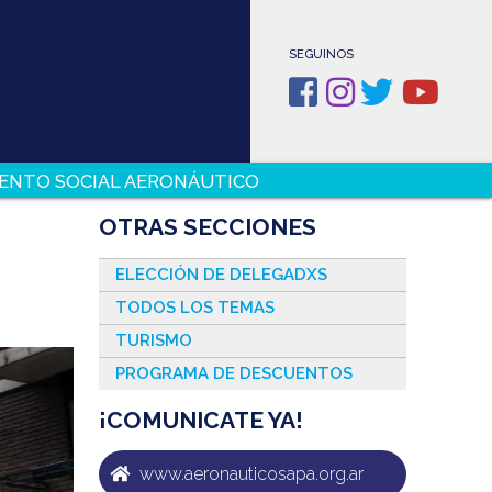
SEGUINOS
ENTO SOCIAL AERONÁUTICO
OTRAS SECCIONES
ELECCIÓN DE DELEGADXS
TODOS LOS TEMAS
TURISMO
PROGRAMA DE DESCUENTOS
¡COMUNICATE YA!
www.aeronauticosapa.org.ar