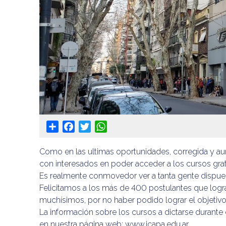
Share
Facebook
Twitter
WhatsApp
Como en las ultimas oportunidades, corregida y au
con interesados en poder acceder a los cursos gra
Es realmente conmovedor ver a tanta gente dispuest
Felicitamos a los más de 400 postulantes que logra
muchísimos, por no haber podido lograr el objetivo 
La información sobre los cursos a dictarse durante
en nuestra página web: www.icapa.edu.ar