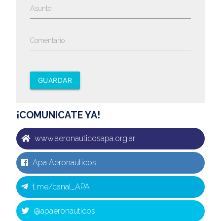
Asunto
Comentario
GUARDAR
¡COMUNICATE YA!
www.aeronauticosapa.org.ar
Apa Aeronauticos
t.me/canal_APA
@apaeronauticos