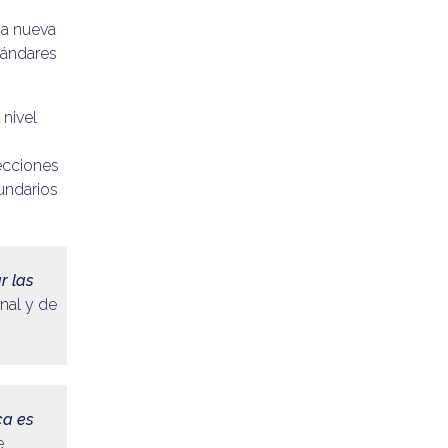
na nueva
stándares
 nivel
tecciones
undarios
r las
nal y de
ca es
e