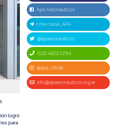
Apa Aeronauticos
t.me/canal_APA
@apaeronauticos
(011) 4823 0294
@apa_oficial
info@apaeronauticos.org.ar
s
ión logró
ones para