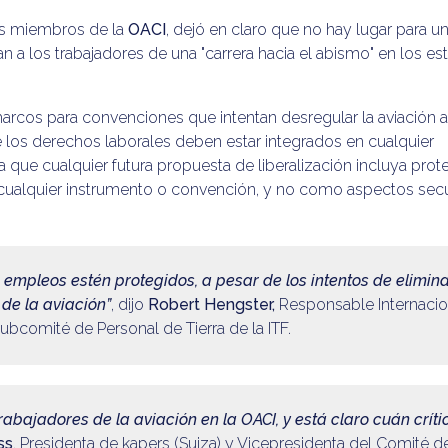
os miembros de la
OACI
, dejó en claro que no hay lugar para u
an a los trabajadores de una "carrera hacia el abismo" en los e
rcos para convenciones que intentan desregular la aviación a
los derechos laborales deben estar integrados en cualquier
que cualquier futura propuesta de liberalización incluya pro
e cualquier instrumento o convención, y no como aspectos sec
empleos estén protegidos, a pesar de los intentos de elimina
de la aviación”
, dijo
Robert Hengster,
Responsable Internacio
Subcomité de Personal de Tierra de la ITF.
rabajadores de la aviación en la OACI, y está claro cuán críti
ss
, Presidenta de kapers (Suiza) y Vicepresidenta del Comité d