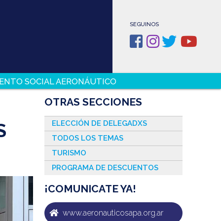
SEGUINOS
ENTO SOCIAL AERONÁUTICO
OTRAS SECCIONES
ELECCIÓN DE DELEGADXS
S
TODOS LOS TEMAS
TURISMO
PROGRAMA DE DESCUENTOS
¡COMUNICATE YA!
www.aeronauticosapa.org.ar