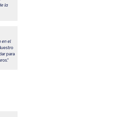
e la
 en el
Nuestro
dar para
ros.”