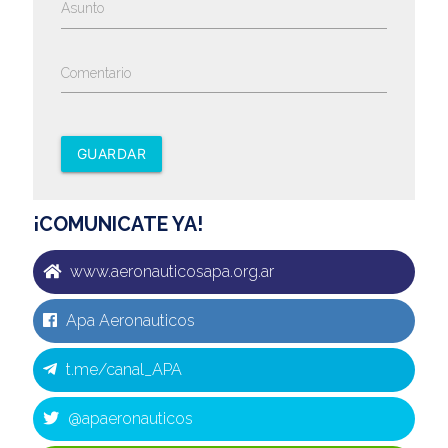
Asunto
Comentario
GUARDAR
¡COMUNICATE YA!
www.aeronauticosapa.org.ar
Apa Aeronauticos
t.me/canal_APA
@apaeronauticos