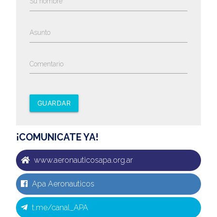
Su nombre
Asunto
Comentario
GUARDAR
¡COMUNICATE YA!
www.aeronauticosapa.org.ar
Apa Aeronauticos
t.me/canal_APA