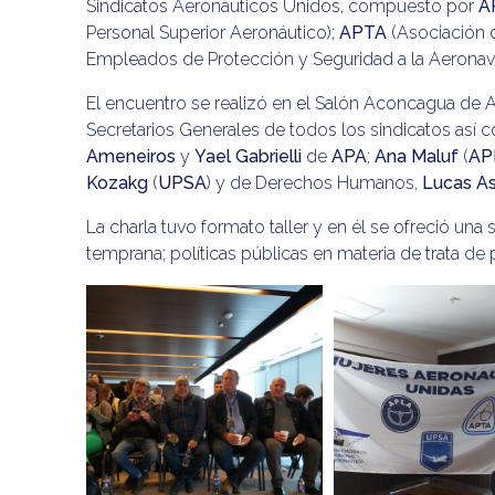
Sindicatos Aeronáuticos Unidos, compuesto por
A
Personal Superior Aeronáutico);
APTA
(Asociación d
Empleados de Protección y Seguridad a la Aerona
El encuentro se realizó en el Salón Aconcagua de 
Secretarios Generales de todos los sindicatos as
Ameneiros
y
Yael Gabrielli
de
APA
;
Ana Maluf
(
AP
Kozakg
(
UPSA
) y de Derechos Humanos,
Lucas A
La charla tuvo formato taller y en él se ofreció una 
temprana; políticas públicas en materia de trata de