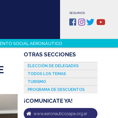
SEGUINOS
ENTO SOCIAL AERONÁUTICO
OTRAS SECCIONES
ELECCIÓN DE DELEGADXS
E
TODOS LOS TEMAS
TURISMO
PROGRAMA DE DESCUENTOS
¡COMUNICATE YA!
www.aeronauticosapa.org.ar