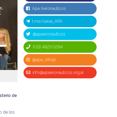
Apa Aeronauticos
t.me/canal_APA
@apaeronauticos
(011) 4823 0294
@apa_oficial
info@apaeronauticos.org.ar
sterio de
o de los