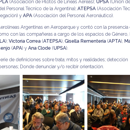
PLA
(Asociación de Pilotos de Líneas Aéreas);
UPSA
(Unión de
el Personal Técnico de la Argentina);
ATEPSA
(Asociación Téc
vegación) y
APA
(Asociación del Personal Aeronáutico).
Aerolíneas Argentinas en Aeroparque y contó con la presencia 
í como con las compañeras a cargo de los espacios de Género,
LA
);
Victoria Correa
(
ATEPSA
),
Gisella Rementería
(
APTA
),
Ma
senjo
(
APA
) y
Ana Clode
(
UPSA
).
serie de definiciones sobre trata; mitos y realidades; detección
 personas; Donde denunciar y/o recibir orientación.