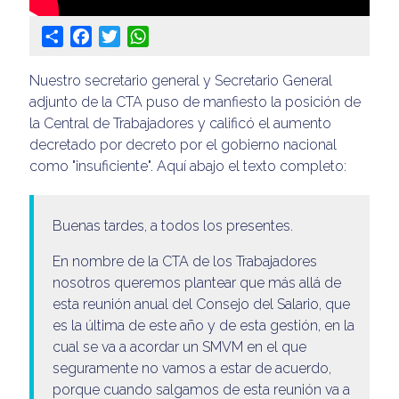
Share
Facebook
Twitter
WhatsApp
Nuestro secretario general y Secretario General
adjunto de la CTA puso de manfiesto la posición de
la Central de Trabajadores y calificó el aumento
decretado por decreto por el gobierno nacional
como "insuficiente". Aquí abajo el texto completo:
Buenas tardes, a todos los presentes.
En nombre de la CTA de los Trabajadores
nosotros queremos plantear que más allá de
esta reunión anual del Consejo del Salario, que
es la última de este año y de esta gestión, en la
cual se va a acordar un SMVM en el que
seguramente no vamos a estar de acuerdo,
porque cuando salgamos de esta reunión va a