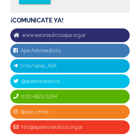
¡COMUNICATE YA!
www.aeronauticosapa.org.ar
Apa Aeronauticos
t.me/canal_APA
@apaeronauticos
(011) 4823 0294
@apa_oficial
info@apaeronauticos.org.ar