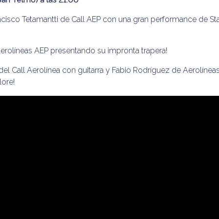
ncisco Tetamantti de Call AEP con una gran performance de S
e Aerolíneas AEP presentando su impronta trapera!
 del Call Aerolínea con guitarra y Fabio Rodríguez de Aerolíne
lore!