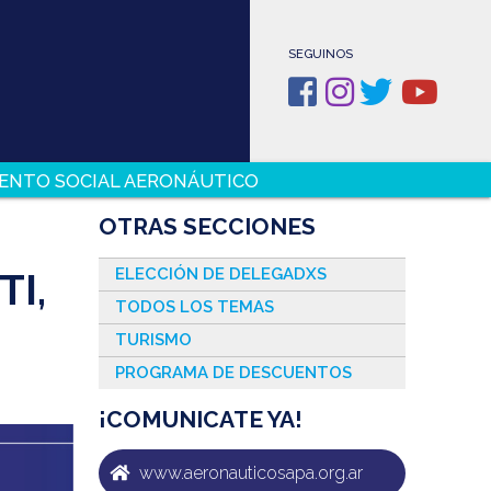
SEGUINOS
ENTO SOCIAL AERONÁUTICO
OTRAS SECCIONES
ELECCIÓN DE DELEGADXS
I,
TODOS LOS TEMAS
TURISMO
PROGRAMA DE DESCUENTOS
¡COMUNICATE YA!
www.aeronauticosapa.org.ar