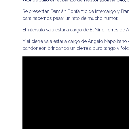
Se presentan Damián Bonfantic de Intercargo y Fra
para hacernos pasar un rato de mucho humor.
El intervalo va a estar a cargo de El Niño Torres d
Y el cierre va a estar a cargo de Angelo Napolitano
bandoneón brindando un cierre a puro tango y folc