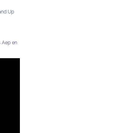
tand Up
as Aep en