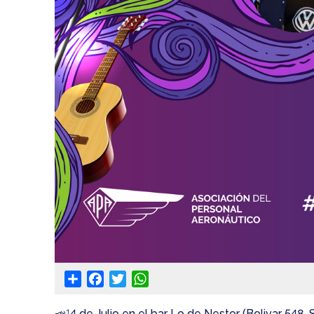
Share
Facebook
Twitter
WhatsApp
📣1
4 de Julio en el bar Lo de Nestor (Bolivar 548,