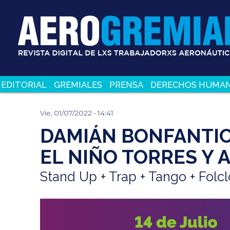
Pasar
al
contenido
principal
EDITORIAL
GREMIALES
PRENSA
DERECHOS HUMA
Vie, 01/07/2022 - 14:41
DAMIÁN BONFANTIC
EL NIÑO TORRES Y
Stand Up + Trap + Tango + Folcl