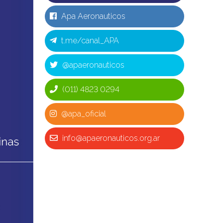
Apa Aeronauticos
t.me/canal_APA
@apaeronauticos
(011) 4823 0294
@apa_oficial
info@apaeronauticos.org.ar