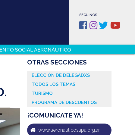
SEGUINOS
ENTO SOCIAL AERONÁUTICO
OTRAS SECCIONES
ELECCIÓN DE DELEGADXS
TODOS LOS TEMAS
D.
TURISMO
PROGRAMA DE DESCUENTOS
¡COMUNICATE YA!
www.aeronauticosapa.org.ar