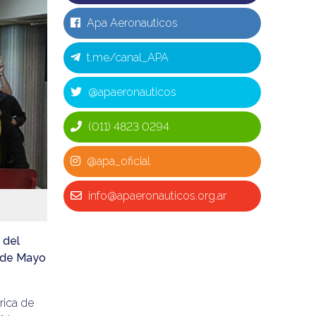
Apa Aeronauticos
t.me/canal_APA
@apaeronauticos
(011) 4823 0294
@apa_oficial
info@apaeronauticos.org.ar
 del
a de Mayo
rica de