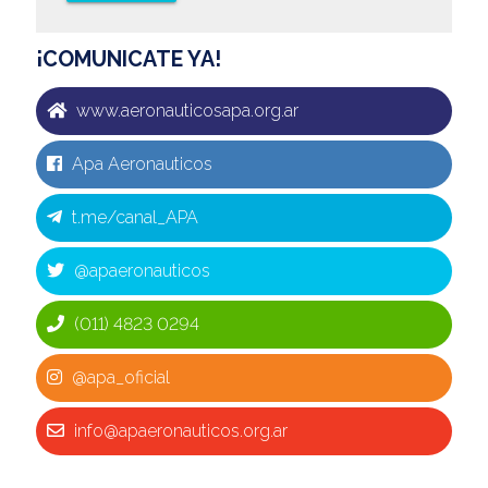
¡COMUNICATE YA!
www.aeronauticosapa.org.ar
Apa Aeronauticos
t.me/canal_APA
@apaeronauticos
(011) 4823 0294
@apa_oficial
info@apaeronauticos.org.ar